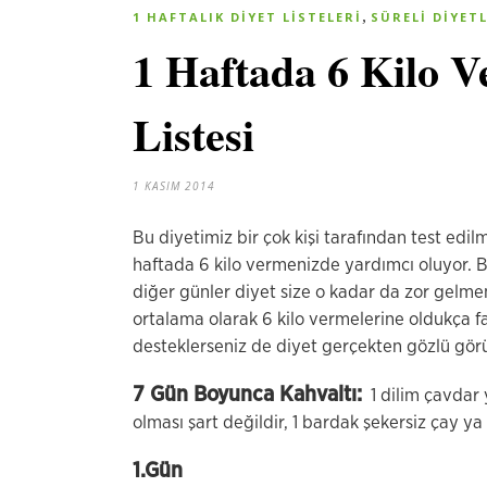
,
1 HAFTALIK DIYET LISTELERI
SÜRELI DIYET
1 Haftada 6 Kilo V
Listesi
1 KASIM 2014
Bu diyetimiz bir çok kişi tarafından test edilmi
haftada 6 kilo vermenizde yardımcı oluyor. B
diğer günler diyet size o kadar da zor gelmeme
ortalama olarak 6 kilo vermelerine oldukça fayd
desteklerseniz de diyet gerçekten gözlü gör
7 Gün Boyunca Kahvaltı:
1 dilim çavdar 
olması şart değildir, 1 bardak şekersiz çay ya 
1.Gün