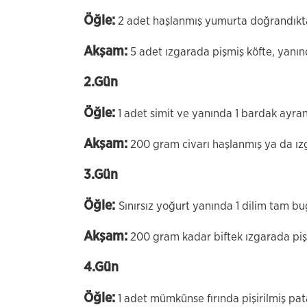
Öğle:
2 adet haşlanmış yumurta doğrandıkta
Akşam:
5 adet ızgarada pişmiş köfte, yanı
2.Gün
Öğle:
1 adet simit ve yanında 1 bardak ayra
Akşam:
200 gram civarı haşlanmış ya da ız
3.Gün
Öğle:
Sınırsız yoğurt yanında 1 dilim tam bu
Akşam:
200 gram kadar biftek ızgarada pişir
4.Gün
Öğle:
1 adet mümkünse fırında pişirilmiş pat