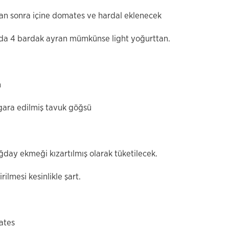
n sonra içine domates ve hardal eklenecek
nda 4 bardak ayran mümkünse light yoğurttan.
n
gara edilmiş tavuk göğsü
ğday ekmeği kızartılmış olarak tüketilecek.
ilmesi kesinlikle şart.
ates