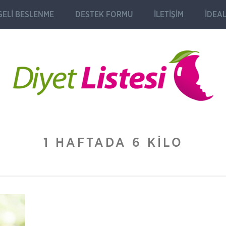
ELI BESLENME
DESTEK FORMU
İLETIŞIM
İDEAL
1 HAFTADA 6 KILO