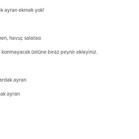
ak ayran ekmek yok!
en, havuç salatası
ğ konmayacak üstüne biraz peynir ekleyiniz.
ardak ayran
dak ayran