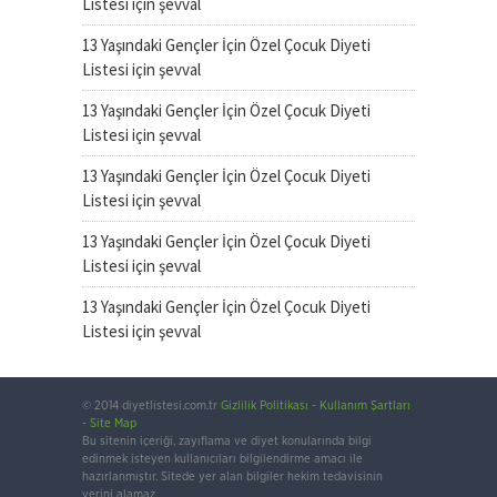
Listesi
için
şevval
13 Yaşındaki Gençler İçin Özel Çocuk Diyeti
Listesi
için
şevval
13 Yaşındaki Gençler İçin Özel Çocuk Diyeti
Listesi
için
şevval
13 Yaşındaki Gençler İçin Özel Çocuk Diyeti
Listesi
için
şevval
13 Yaşındaki Gençler İçin Özel Çocuk Diyeti
Listesi
için
şevval
13 Yaşındaki Gençler İçin Özel Çocuk Diyeti
Listesi
için
şevval
© 2014 diyetlistesi.com.tr
Gizlilik Politikası
-
Kullanım Şartları
-
Site Map
Bu sitenin içeriği, zayıflama ve diyet konularında bilgi
edinmek isteyen kullanıcıları bilgilendirme amacı ile
hazırlanmıştır. Sitede yer alan bilgiler hekim tedavisinin
yerini alamaz.