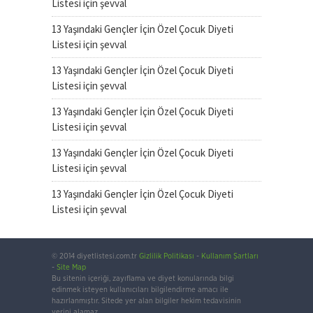
Listesi
için
şevval
13 Yaşındaki Gençler İçin Özel Çocuk Diyeti
Listesi
için
şevval
13 Yaşındaki Gençler İçin Özel Çocuk Diyeti
Listesi
için
şevval
13 Yaşındaki Gençler İçin Özel Çocuk Diyeti
Listesi
için
şevval
13 Yaşındaki Gençler İçin Özel Çocuk Diyeti
Listesi
için
şevval
13 Yaşındaki Gençler İçin Özel Çocuk Diyeti
Listesi
için
şevval
© 2014 diyetlistesi.com.tr
Gizlilik Politikası
-
Kullanım Şartları
-
Site Map
Bu sitenin içeriği, zayıflama ve diyet konularında bilgi
edinmek isteyen kullanıcıları bilgilendirme amacı ile
hazırlanmıştır. Sitede yer alan bilgiler hekim tedavisinin
yerini alamaz.