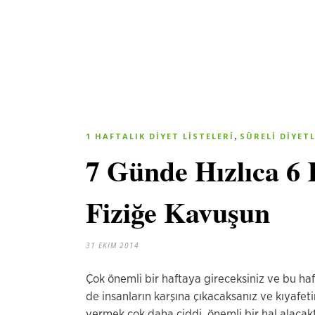
,
1 HAFTALIK DIYET LISTELERI
SÜRELI DIYET
7 Günde Hızlıca 6 
Fiziğe Kavuşun
31 EKIM 2014
Çok önemli bir haftaya gireceksiniz ve bu haf
de insanların karşına çıkacaksanız ve kıyafetin
vermek çok daha ciddi, önemli bir hal alacaktı