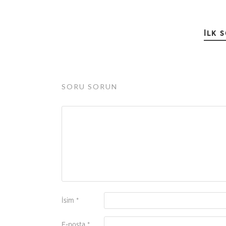
İLK 
SORU SORUN
İsim
*
E-posta
*