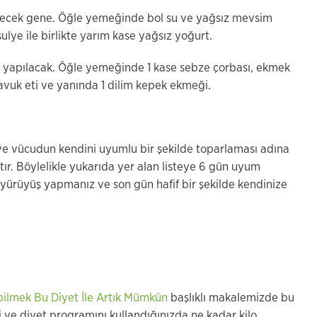
eçecek gene. Öğle yemeğinde bol su ve yağsız mevsim
lye ile birlikte yarım kase yağsız yoğurt.
 yapılacak. Öğle yemeğinde 1 kase sebze çorbası, ekmek
vuk eti ve yanında 1 dilim kepek ekmeği.
 ve vücudun kendini uyumlu bir şekilde toparlaması adına
r. Böylelikle yukarıda yer alan listeye 6 gün uyum
yürüyüş yapmanız ve son gün hafif bir şekilde kendinize
bilmek Bu Diyet İle Artık Mümkün
başlıklı makalemizde bu
 ve diyet programını kullandığınızda ne kadar kilo