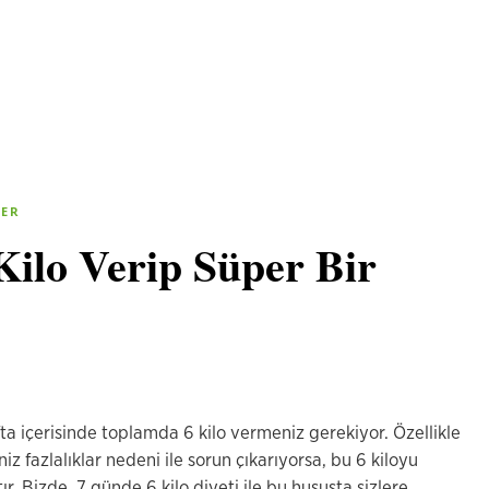
LER
Kilo Verip Süper Bir
ta içerisinde toplamda 6 kilo vermeniz gerekiyor. Özellikle
iz fazlalıklar nedeni ile sorun çıkarıyorsa, bu 6 kiloyu
r. Bizde, 7 günde 6 kilo diyeti ile bu hususta sizlere