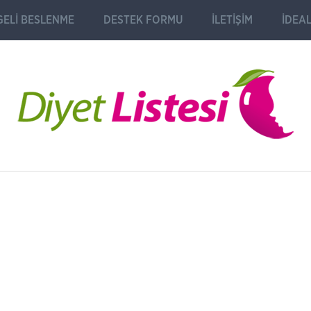
ELI BESLENME
DESTEK FORMU
İLETIŞIM
İDEAL