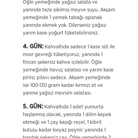
Öğle yemeğinde yağsız salata ve
yanında taze sıkılmış meyve suyu. Akşam
yemeğinde 1 yemek tabağı ıspanak
yanında ekmek yok. Dilerseniz yağsız
yarım kase yoğurt tüketebilirsiniz.
4. GÜN:
Kahvaltıda sadece 1 kase süt ile
mısır gevreği tüketiyoruz, yanında 1
fincan şekersiz kahve içilebilir. Öğle
yemeğinde havuç salatası ve yarım kase
pirinç pilavı sadece. Akşam yemeğinde
ise 100-130 gram kadar kırmızı et ve
yanına yağsız mevsim salatası.
5. GÜN:
Kahvaltıda 1 adet yumurta
haşlanmış olacak, yanında 1 dilim kepek
ekmeği ve 1 çay kaşığı reçel, 1 kibrit
kutusu kadar beyaz peynir, yanında 1
bardak şekersiz çay. Öğle yemeğinde 2