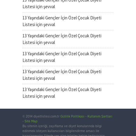
Listesi
için
şevval
13 Yaşındaki Gençler İçin Özel Çocuk Diyeti
Listesi
için
şevval
13 Yaşındaki Gençler İçin Özel Çocuk Diyeti
Listesi
için
şevval
13 Yaşındaki Gençler İçin Özel Çocuk Diyeti
Listesi
için
şevval
13 Yaşındaki Gençler İçin Özel Çocuk Diyeti
Listesi
için
şevval
13 Yaşındaki Gençler İçin Özel Çocuk Diyeti
Listesi
için
şevval
© 2014 diyetlistesi.com.tr
Gizlilik Politikası
-
Kullanım Şartları
-
Site Map
Bu sitenin içeriği, zayıflama ve diyet konularında bilgi
edinmek isteyen kullanıcıları bilgilendirme amacı ile
hazırlanmıştır. Sitede yer alan bilgiler hekim tedavisinin