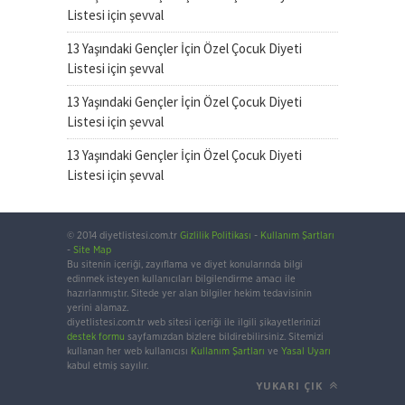
Listesi
için
şevval
13 Yaşındaki Gençler İçin Özel Çocuk Diyeti
Listesi
için
şevval
13 Yaşındaki Gençler İçin Özel Çocuk Diyeti
Listesi
için
şevval
13 Yaşındaki Gençler İçin Özel Çocuk Diyeti
Listesi
için
şevval
© 2014 diyetlistesi.com.tr
Gizlilik Politikası
-
Kullanım Şartları
-
Site Map
Bu sitenin içeriği, zayıflama ve diyet konularında bilgi
edinmek isteyen kullanıcıları bilgilendirme amacı ile
hazırlanmıştır. Sitede yer alan bilgiler hekim tedavisinin
yerini alamaz.
diyetlistesi.com.tr web sitesi içeriği ile ilgili şikayetlerinizi
destek formu
sayfamızdan bizlere bildirebilirsiniz. Sitemizi
kullanan her web kullanıcısı
Kullanım Şartları
ve
Yasal Uyarı
kabul etmiş sayılır.
YUKARI ÇIK