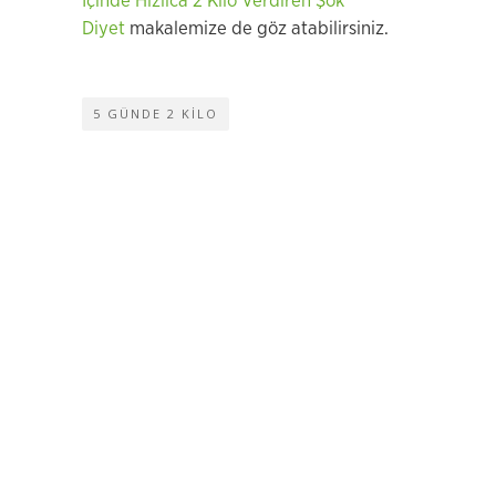
İçinde Hızlıca 2 Kilo Verdiren Şok
Diyet
makalemize de göz atabilirsiniz.
5 GÜNDE 2 KILO