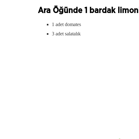
Ara Öğünde 1 bardak limonl
1 adet domates
3 adet salatalık