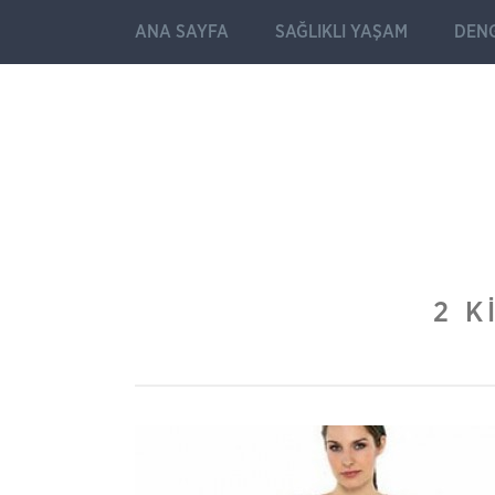
ANA SAYFA
SAĞLIKLI YAŞAM
DENG
2 K