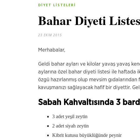
DIYET LISTELERI
Bahar Diyeti Listes
23 EKIM 2015
Merhabalar,
Geldi bahar ayları ve kilolar yavaş yavaş ken
aylarına özel bahar diyeti listesi
ile
haftada i
özgü hazırlanmış olup mevsim gıdalarından fa
kavuşmanızı sağlayacak hafif bir diyettir. Ge
Sabah Kahvaltısında 3 bard
3 adet yeşil zeytin
2 adet siyah zeytin
Kibrit kutusu büyüklüğünde peynir