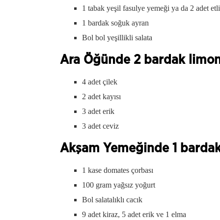
1 tabak yeşil fasulye yemeği ya da 2 adet etl
1 bardak soğuk ayran
Bol bol yeşillikli salata
Ara Öğünde 2 bardak limonl
4 adet çilek
2 adet kayısı
3 adet erik
3 adet ceviz
Akşam Yemeğinde 1 bardak 
1 kase domates çorbası
100 gram yağsız yoğurt
Bol salatalıklı cacık
9 adet kiraz, 5 adet erik ve 1 elma