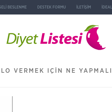
ELI BESLENME
DESTEK FORMU
İLETIŞIM
İDEAL
ILO VERMEK IÇIN NE YAPMAL