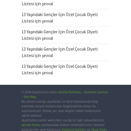
Listesi
için
şevval
13 Yaşındaki Gençler İçin Özel Çocuk Diyeti
Listesi
için
şevval
13 Yaşındaki Gençler İçin Özel Çocuk Diyeti
Listesi
için
şevval
13 Yaşındaki Gençler İçin Özel Çocuk Diyeti
Listesi
için
şevval
13 Yaşındaki Gençler İçin Özel Çocuk Diyeti
Listesi
için
şevval
© 2014 diyetlistesi.com.tr
Gizlilik Politikası
-
Kullanım Şartları
-
Site Map
Bu sitenin içeriği, zayıflama ve diyet konularında bilgi
edinmek isteyen kullanıcıları bilgilendirme amacı ile
hazırlanmıştır. Sitede yer alan bilgiler hekim tedavisinin
yerini alamaz.
diyetlistesi.com.tr web sitesi içeriği ile ilgili şikayetlerinizi
destek formu
sayfamızdan bizlere bildirebilirsiniz. Sitemizi
kullanan her web kullanıcısı
Kullanım Şartları
ve
Yasal Uyarı