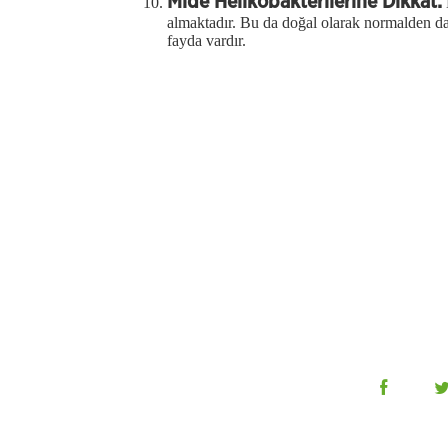
Mide Helikobakterilerine Dikkat:
almaktadır. Bu da doğal olarak normalden d
fayda vardır.