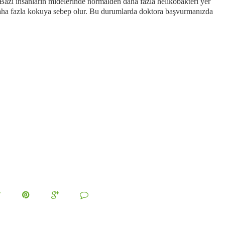
Bazı insanların midelerinde normalden daha fazla helikobakteri yer
aha fazla kokuya sebep olur. Bu durumlarda doktora başvurmanızda