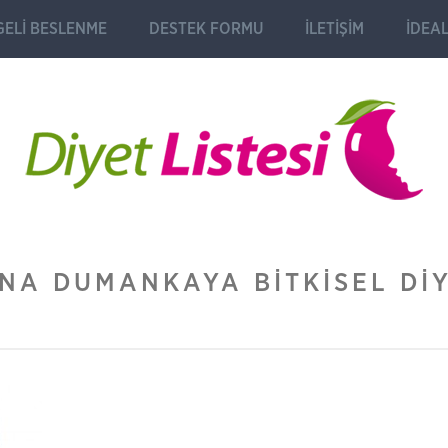
ELI BESLENME
DESTEK FORMU
İLETIŞIM
İDEAL
NA DUMANKAYA BITKISEL DI