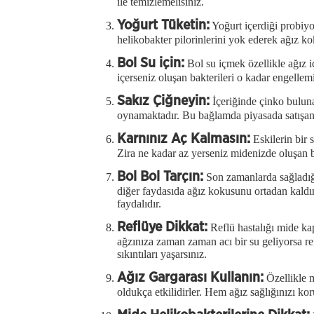
ile temizlemelisiniz.
Yoğurt Tüketin:
Yoğurt içerdiği probiy
helikobakter pilorinlerini yok ederek ağız ko
Bol Su için:
Bol su içmek özellikle ağız 
içerseniz oluşan bakterileri o kadar engellem
Sakız Çiğneyin:
İçeriğinde çinko bulun
oynamaktadır. Bu bağlamda piyasada satışan na
Karnınız Aç Kalmasın:
Eskilerin bir
Zira ne kadar az yerseniz midenizde oluşan ba
Bol Bol Tarçın:
Son zamanlarda sağladığı
diğer faydasıda ağız kokusunu ortadan kaldır
faydalıdır.
Reflüye Dikkat:
Reflü hastalığı mide k
ağzınıza zaman zaman acı bir su geliyorsa r
sıkıntıları yaşarsınız.
Ağız Gargarası Kullanın:
Özellikle 
oldukça etkilidirler. Hem ağız sağlığınızı k