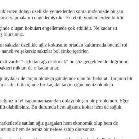
otiklerden dolayı özellikle yemeklerden sonra midemizde oluşan
kusu yapmalarını engellemiş olur. En etkili yöntemlerden biridir.
içinde oluşan kokuları engellemede çok etkilidir. Ne kadar su
iş olursunuz.
an sakızlar özellikle ağız kokusunu ortadan kaldırmada önemli rol
neli ve şekersiz sakızlar bol çinko içerirler.
 sözü vardır ” açlıktan ağzı kokmak” bu söz gerçekten de doğrudur.
kteri miktarı da o kadar artar.
 faydalar ile tarçın oldukça gündemde olan bir baharat. Tarçının bir
masıdır. Gün içinde bir kaç dal tarçın çiğnemeniz oldukça
apağınızın iyi kapanmamasından dolayı oluşan bir problemdir. Eğer
eflü olabilirsiniz. Bu durumda hem ağzınız kokar hem de sağlık
marketlerde satılan ağız gargaları hem ekonomik olup hem de
orursunuz hem de temiz bir nefese sahip olursunuz.