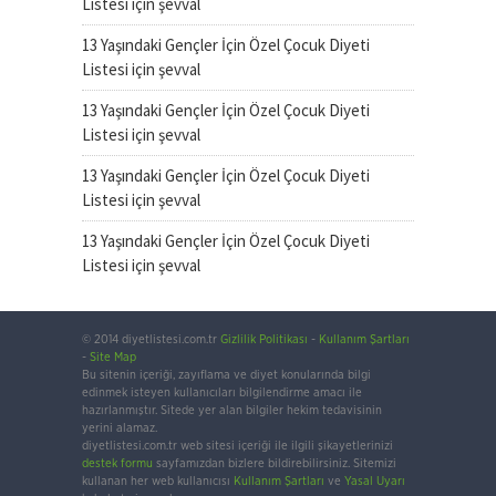
Listesi
için
şevval
13 Yaşındaki Gençler İçin Özel Çocuk Diyeti
Listesi
için
şevval
13 Yaşındaki Gençler İçin Özel Çocuk Diyeti
Listesi
için
şevval
13 Yaşındaki Gençler İçin Özel Çocuk Diyeti
Listesi
için
şevval
13 Yaşındaki Gençler İçin Özel Çocuk Diyeti
Listesi
için
şevval
© 2014 diyetlistesi.com.tr
Gizlilik Politikası
-
Kullanım Şartları
-
Site Map
Bu sitenin içeriği, zayıflama ve diyet konularında bilgi
edinmek isteyen kullanıcıları bilgilendirme amacı ile
hazırlanmıştır. Sitede yer alan bilgiler hekim tedavisinin
yerini alamaz.
diyetlistesi.com.tr web sitesi içeriği ile ilgili şikayetlerinizi
destek formu
sayfamızdan bizlere bildirebilirsiniz. Sitemizi
kullanan her web kullanıcısı
Kullanım Şartları
ve
Yasal Uyarı