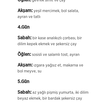
Öğlen:
gevrek simit ve çay
Akşam:
yeşil mercimek, bol salata,
ayran ve tatlı
4.Gün
Sabah:
bir kase analıkızlı çorbası, bir
dilim kepek ekmek ve şekersiz çay
Öğlen:
sosisli ve salamlı tost, ayran
Akşam:
ızgara yağsız et, makarna ve
bol meyve, su
5.Gün
Sabah:
az yağlı pişmiş yumurta, iki dilim
beyaz ekmek, bir bardak şekersiz çay