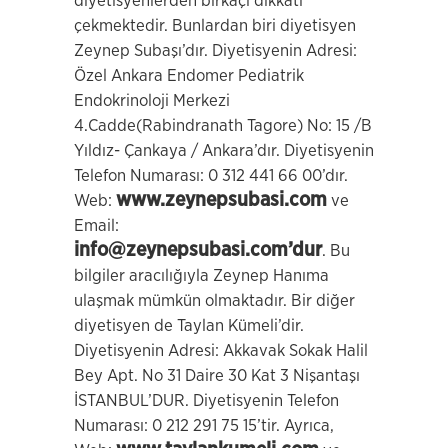
diyetisyenlerden birkaçı dikkati
çekmektedir. Bunlardan biri diyetisyen
Zeynep Subaşı’dır. Diyetisyenin Adresi:
Özel Ankara Endomer Pediatrik
Endokrinoloji Merkezi
4.Cadde(Rabindranath Tagore) No: 15 /B
Yıldız- Çankaya / Ankara’dır. Diyetisyenin
Telefon Numarası: 0 312 441 66 00’dır.
www.zeynepsubasi.com
Web:
ve
Email:
info@zeynepsubasi.com’dur
. Bu
bilgiler aracılığıyla Zeynep Hanıma
ulaşmak mümkün olmaktadır. Bir diğer
diyetisyen de Taylan Kümeli’dir.
Diyetisyenin Adresi: Akkavak Sokak Halil
Bey Apt. No 31 Daire 30 Kat 3 Nişantaşı
İSTANBUL’DUR. Diyetisyenin Telefon
Numarası: 0 212 291 75 15’tir. Ayrıca,