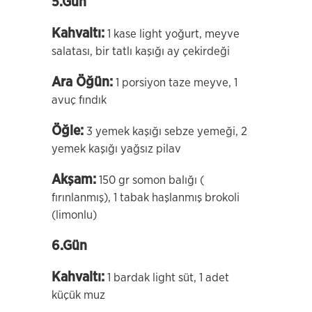
5.Gün
Kahvaltı:
1 kase light yoğurt, meyve
salatası, bir tatlı kaşığı ay çekirdeği
Ara Öğün:
1 porsiyon taze meyve, 1
avuç fındık
Öğle:
3 yemek kaşığı sebze yemeği, 2
yemek kaşığı yağsız pilav
Akşam:
150 gr somon balığı (
fırınlanmış), 1 tabak haşlanmış brokoli
(limonlu)
6.Gün
Kahvaltı:
1 bardak light süt, 1 adet
küçük muz