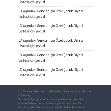
Listesi
için
şevval
13 Yaşındaki Gençler İçin Özel Çocuk Diyeti
Listesi
için
şevval
13 Yaşındaki Gençler İçin Özel Çocuk Diyeti
Listesi
için
şevval
13 Yaşındaki Gençler İçin Özel Çocuk Diyeti
Listesi
için
şevval
13 Yaşındaki Gençler İçin Özel Çocuk Diyeti
Listesi
için
şevval
13 Yaşındaki Gençler İçin Özel Çocuk Diyeti
Listesi
için
şevval
© 2014 diyetlistesi.com.tr
Gizlilik Politikası
-
Kullanım Şartları
-
Site Map
Bu sitenin içeriği, zayıflama ve diyet konularında bilgi
edinmek isteyen kullanıcıları bilgilendirme amacı ile
hazırlanmıştır. Sitede yer alan bilgiler hekim tedavisinin