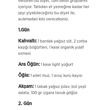
verdiren bu diyet, tüm besin gruplarını
içeriyor. Tatlıdan et yemeğine kadar her
şeyi yiyebileceğiniz bu diyet ile,
acıkmadan kilo vereceksiniz.
1.Gün
Kahvaltı:
1 bardak yağsız süt, 2 çorba
kaşığı böğürtlen, 1 kase organik yulaf
ezmesi
Ara Öğün:
1 kase light yoğurt
Öğle:
1 adet muz, 1 avuç kuru kayısı
Akşam:
1 tabak yağsız pilav, bol yeşil
salata, 100 gr ızgara tavuk göğüs
2. Gün